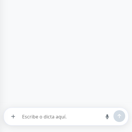
v1.0.0
· 26-abr.